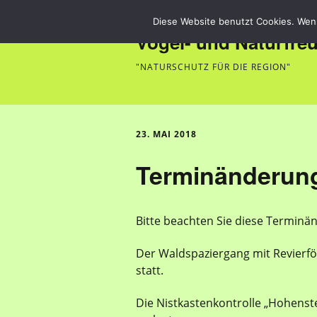
Diese Website benutzt Cookies. Wenn
Vogel- und Naturfre
"NATURSCHUTZ FÜR DIE REGION"
23. MAI 2018
Terminänderun
Bitte beachten Sie diese Terminä
Der Waldspaziergang mit Revierfö
statt.
Die Nistkastenkontrolle „Hohens