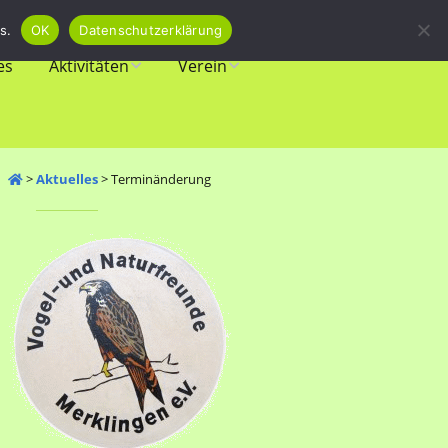
s.
OK
Datenschutzerklärung
es
Aktivitäten
Verein
Veranstaltungen
Vorstand
Biotope
Mitgliedschaft
>
Aktuelles
>
Terminänderung
Amphibienschutz
Newsletter
Vogelschutz
Spenden
Vereinsgeschichte
Links & Download