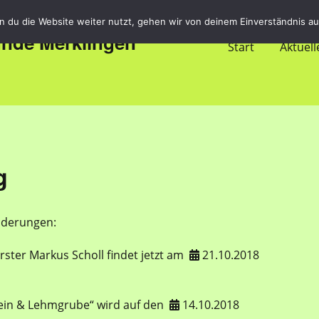
 du die Website weiter nutzt, gehen wir von deinem Einverständnis au
unde Merklingen
Start
Aktuell
g
nderungen:
rster Markus Scholl findet jetzt am
21.10.2018

tein & Lehmgrube“ wird auf den
14.10.2018
