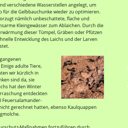
nd verschiedene Wasserstellen angelegt, um
p für die Gelbbauchunke wieder zu optimieren.
orzugt nämlich unbeschattete, flache und
nsarme Kleingewässer zum Ablaichen. Durch die
Erwärmung dieser Tümpel, Gräben oder Pfützen
schnelle Entwicklung des Laichs und der Larven
stet.
ergangenen
Einige adulte Tiere,
ten wir kürzlich in
nken sind da, sie
uchs hat den Winter
erraschung entdeckten
50 Feuersalamander-
 nicht gerechnet hatten, ebenso Kaulquappen
rgmolche.
aturschutz-Maßnahmen fortzuführen durch