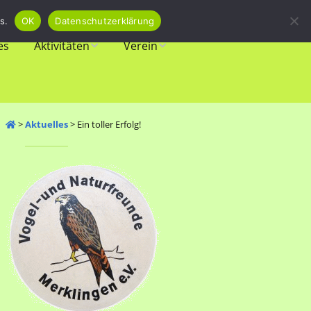
s.
OK
Datenschutzerklärung
es
Aktivitäten
Verein
Veranstaltungen
Vorstand
Biotope
Mitgliedschaft
>
Aktuelles
>
Ein toller Erfolg!
Amphibienschutz
Newsletter
Vogelschutz
Spenden
Vereinsgeschichte
Links & Download