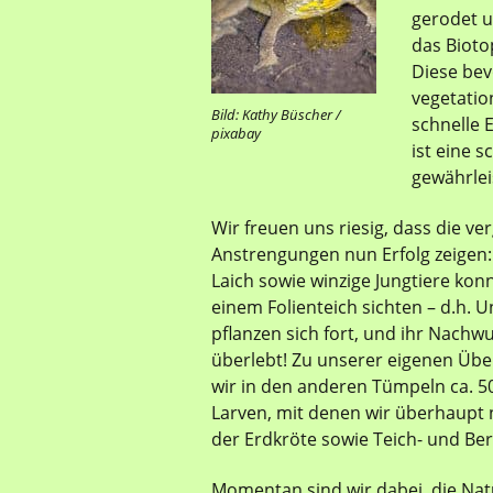
gerodet u
das Bioto
Diese bev
vegetatio
Bild: Kathy Büscher /
schnelle 
pixabay
ist eine 
gewährlei
Wir freuen uns riesig, dass die v
Anstrengungen nun Erfolg zeigen: 
Laich sowie winzige Jungtiere konn
einem Folienteich sichten – d.h. U
pflanzen sich fort, und ihr Nachw
überlebt! Zu unserer eigenen Üb
wir in den anderen Tümpeln ca. 
Larven, mit denen wir überhaupt
der Erdkröte sowie Teich- und Be
Momentan sind wir dabei, die N