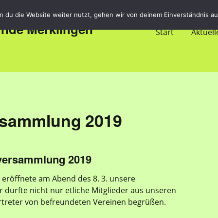
 du die Website weiter nutzt, gehen wir von deinem Einverständnis au
unde Merklingen
Start
Aktuell
rsammlung 2019
tversammlung 2019
 eröffnete am Abend des 8. 3. unsere
durfte nicht nur etliche Mitglieder aus unseren
rtreter von befreundeten Vereinen begrüßen.