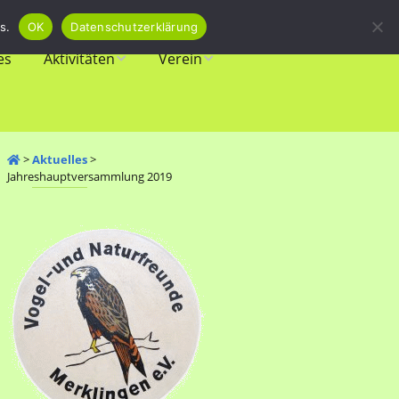
s.
OK
Datenschutzerklärung
es
Aktivitäten
Verein
Veranstaltungen
Vorstand
Biotope
Mitgliedschaft
>
Aktuelles
>
Jahreshauptversammlung 2019
Amphibienschutz
Newsletter
Vogelschutz
Spenden
Vereinsgeschichte
Links & Download