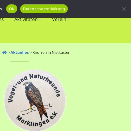
s.
OK
Datenschutzerklärung
es
Aktivitäten
Verein
Veranstaltungen
Vorstand
Biotope
Mitgliedschaft
>
Aktuelles
>
Knurren in Nistkasten
Amphibienschutz
Newsletter
Vogelschutz
Spenden
Vereinsgeschichte
Links & Download