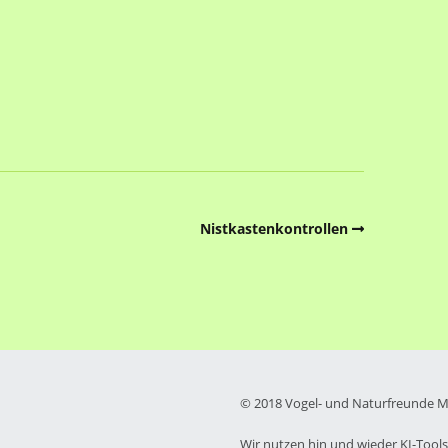
Nistkastenkontrollen
© 2018 Vogel- und Naturfreunde Me
Wir nutzen hin und wieder KI-Tools