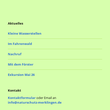
a
v
t
i
u
g
Aktuelles
n
a
Kleine Wasserstellen
g
t
Im Fahrenwald
e
i
Nachruf
n
o
n
Mit dem Förster
Exkursion Mai 26
Kontakt
Kontaktformular
oder Email an
info@naturschutz-merklingen.de