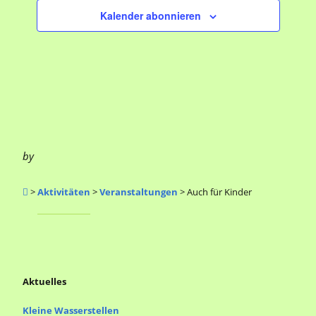
g
Kalender abonnieren
a
t
i
o
n
by
>
Aktivitäten
>
Veranstaltungen
>
Auch für Kinder
Aktuelles
Kleine Wasserstellen