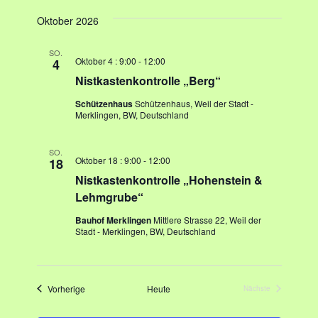
a
A
Oktober 2026
n
v
s
SO.
i
Oktober 4 : 9:00
-
12:00
4
i
Nistkastenkontrolle „Berg“
g
c
Schützenhaus
Schützenhaus, Weil der Stadt -
a
Merklingen, BW, Deutschland
h
t
t
SO.
Oktober 18 : 9:00
-
12:00
18
e
i
Nistkastenkontrolle „Hohenstein &
n
Lehmgrube“
o
-
Bauhof Merklingen
Mittlere Strasse 22, Weil der
n
Stadt - Merklingen, BW, Deutschland
N
a
v
Veranstaltungen
Vorherige
Heute
Nächste
Veranstaltungen
i