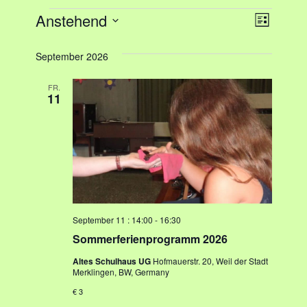
Anstehend
A
V
Liste
Datum
e
n
wählen.
September 2026
r
s
a
FR.
11
i
n
c
s
h
t
a
t
l
e
September 11 : 14:00
-
16:30
t
n
Sommerferienprogramm 2026
u
-
Altes Schulhaus UG
Hofmauerstr. 20, Weil der Stadt
n
Merklingen, BW, Germany
N
g
€ 3