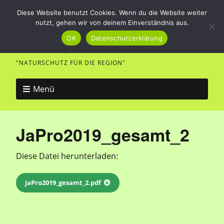
Diese Website benutzt Cookies. Wenn du die Website weiter
nutzt, gehen wir von deinem Einverständnis aus.
Vogel- und Naturfreunde
OK
Datenschutzerklärung
Merklingen
"NATURSCHUTZ FÜR DIE REGION"
Menü
JaPro2019_gesamt_2
Diese Datei herunterladen:
JaPro2019_gesamt_2.pdf