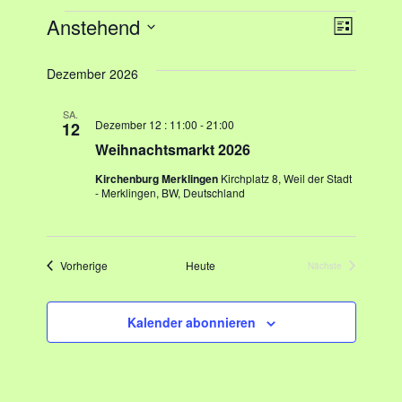
Anstehend
A
V
Liste
Datum
e
n
wählen.
Dezember 2026
r
s
a
SA.
Dezember 12 : 11:00
-
21:00
12
i
n
Weihnachtsmarkt 2026
c
s
Kirchenburg Merklingen
Kirchplatz 8, Weil der Stadt
- Merklingen, BW, Deutschland
h
t
a
t
l
Veranstaltungen
Vorherige
Heute
e
Nächste
Veranstaltungen
t
n
u
Kalender abonnieren
-
n
N
g