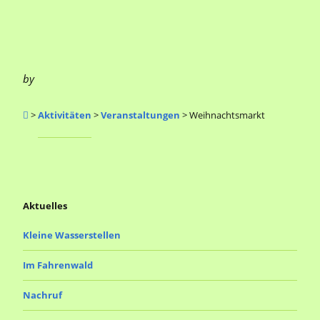
a
A
n
v
s
i
i
by
g
c
>
Aktivitäten
>
Veranstaltungen
>
Weihnachtsmarkt
a
h
t
t
e
i
n
o
Aktuelles
-
n
Kleine Wasserstellen
N
a
Im Fahrenwald
v
Nachruf
i