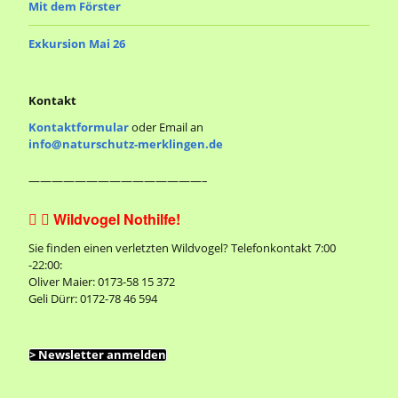
Mit dem Förster
g
Exkursion Mai 26
a
t
Kontakt
i
Kontaktformular
oder Email an
o
info@naturschutz-merklingen.de
n
———————————————–
Wildvogel Nothilfe!


Sie finden einen verletzten Wildvogel? Telefonkontakt 7:00
-22:00:
Oliver Maier: 0173-58 15 372
Geli Dürr: 0172-78 46 594
> Newsletter anmelden