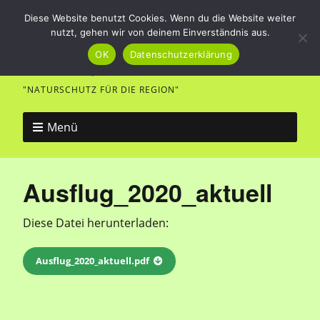
Diese Website benutzt Cookies. Wenn du die Website weiter
nutzt, gehen wir von deinem Einverständnis aus.
Vogel- und Naturfreunde
OK
Datenschutzerklärung
Merklingen
"NATURSCHUTZ FÜR DIE REGION"
Menü
Ausflug_2020_aktuell
Diese Datei herunterladen:
Ausflug_2020_aktuell.pdf